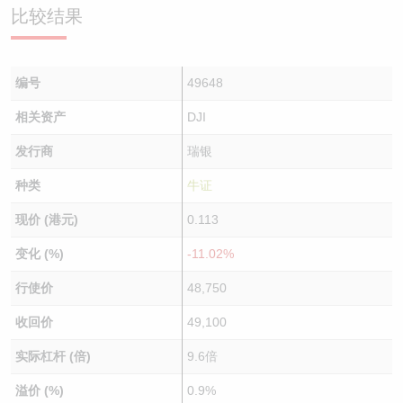
比较结果
编号
49648
相关资产
DJI
发行商
瑞银
种类
牛证
现价 (港元)
0.113
变化 (%)
-11.02%
行使价
48,750
收回价
49,100
实际杠杆 (倍)
9.6倍
溢价 (%)
0.9%