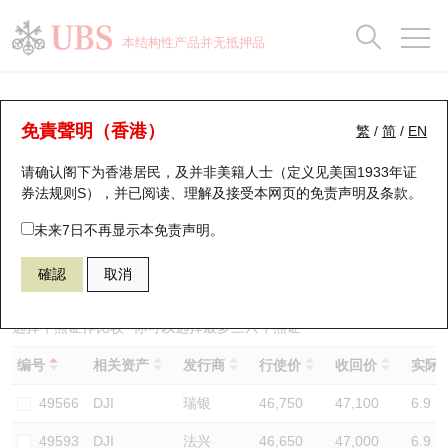
正股数据及市场统计
认股证分析仪
牛熊证分析仪
轮证市场统计
港股通资金流
瑞银轮证教室
认股证
牛熊证
本结构性产品并无抵押品
认股证搜寻
表现
图搜牛熊
表现
十大成交
港股通资金流
十大成交
瑞银轮证教室
牛熊证分析仪
瑞银认股证一览
街货统计
街货统计
十大升幅/跌幅
正股分析仪
持股比重
每月轮证大市专题
牛熊全景快搜
免責聲明（香港）
繁
/
简
/
EN
表现
街货统计
比较
请确认阁下为香港居民，及并非美籍人士（定义见美国1933年证
新发行瑞银认股证
比较
牛熊证搜寻
比较
十大认股证成交分布
二十大活跃股份
显示所有持股比重
轮证专栏
券法规则S），并已阅读、理解及接受本网页的
免责声明及条款
。
即将到期认股证
牛熊证街货分布图
十天股证占大市成交
恒指成份股
讲座及教育短片
49648 瑞银
牛证
未来7日不再显示本免责声明。
DJI 道琼斯指数
確認
取消
认股证到期结算价查找
正股牛熊证列表
资金流
国指成份股
认股证投资者教育
认股证分析仪
新发行瑞银牛熊证
街货统计
科指成份股
牛熊证投资者教育
选择牛熊证作比较 *你可以选择最多
三
只牛熊证
编号
相关资产
发行商
行使价
收回价
实际杠
认股证速算机
已收回牛熊证剩余价值
三十大平均引伸波幅
相关资产沽空
认股证牛熊证常问问题
49566
DJI
瑞银
46,750
47,100
6.9
引伸波幅比较图
即将到期牛熊证
业绩及经济日历
49593
DJI
法兴
46,650
47,000
6.9