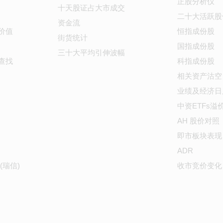
正股分析仪
十天股证占大市成交
二十大活跃股
资金流
价值
恒指成份股
街货统计
国指成份股
三十大平均引伸波幅
查找
科指成份股
相关资产沽空
业绩及经济日
中资ETFs溢
AH 股价对照
即市板块表现
ADR
(瑞信)
收市竞价变化