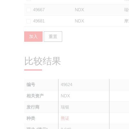
49667
NDX
瑞
49681
NDX
摩
加入
重置
比较结果
编号
49624
相关资产
NDX
发行商
瑞银
种类
熊证