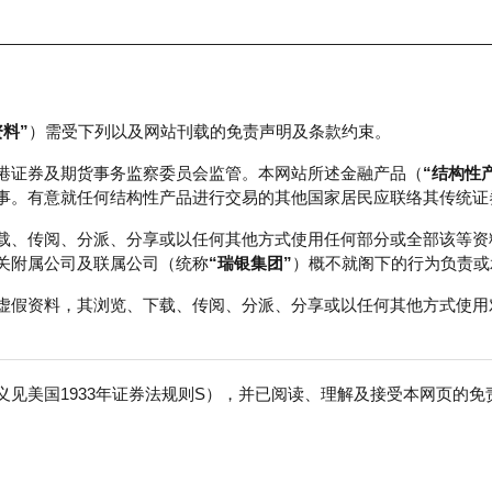
资料”
）需受下列以及网站刊载的免责声明及条款约束。
正股数据及市场统计
瑞银轮证教室
港证券及期货事务监察委员会监管。本网站所述金融产品（
“结构性
事。有意就任何结构性产品进行交易的其他国家居民应联络其传统证
载、传阅、分派、分享或以任何其他方式使用任何部分或全部该等资
关附属公司及联属公司（统称
“瑞银集团”
）概不就阁下的行为负责或
虚假资料，其浏览、下载、传阅、分派、分享或以任何其他方式使用
见美国1933年证券法规则S），并已阅读、理解及接受本网页的
克100指数
免
行商
行使价
收回价