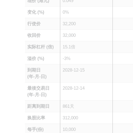
现价 (港元)
0.049
变化 (%)
0%
行使价
32,200
收回价
32,000
实际杠杆 (倍)
15.1倍
溢价 (%)
-3%
到期日
2028-12-15
(年-月-日)
最後交易日
2028-12-14
(年-月-日)
距离到期日
861天
换股比率
312,000
每手(份)
10,000