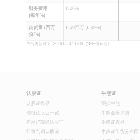
财务费用
0.06%
(每年%)
街货量 (百万
6.99百万 (6.99%)
份/%)
最后更新时间:
2026-08-07 16:20
(15分锺延迟)
认股证
牛熊证
认股证搜寻
图搜牛熊
瑞银认股证一览
牛熊全景快搜
新发行瑞银认股证
牛熊证搜寻
即将到期认股证
牛熊证街货分布图