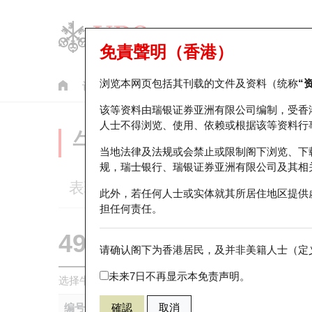
免責聲明（香港）
浏览本网页包括其刊载的文件及资料（统称
“
认股证
牛熊证
美股指数产品
轮证市场统计
该等资料由瑞银证券亚洲有限公司编制，受香
人士不得浏览、使用、依赖或根据该等资料行
牛熊证分析仪
当地法律及法规或会禁止或限制阁下浏览、下
规，瑞士银行、瑞银证券亚洲有限公司及其相
表现
街货统计
比较
此外，若任何人士或实体就其所居住地区提供
担任何责任。
49624 瑞银
熊证
请确认阁下为香港居民，及并非美籍人士（定义
NDX 纳斯达
未来7日不再显示本免责声明。
选择牛熊证作比较 *你可以选择最多
五
只牛熊证
编号
確認
取消
相关资产
发