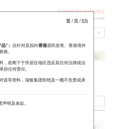
本结构性产品并无抵押品
+852 2971 6668
ol-hkwarrants@ubs.com
繁
/
简
/
EN
产品”
）仅针对及拟向
香港
居民发售。香港境外
券商。
料，若阁下于所居住地区违反其任何法律或法
承担任何责任。
对该等资料，瑞银集团拒绝及一概不负责或承
责声明及条款
。
实际杠杆 (倍)
到期日 (年-月-日)