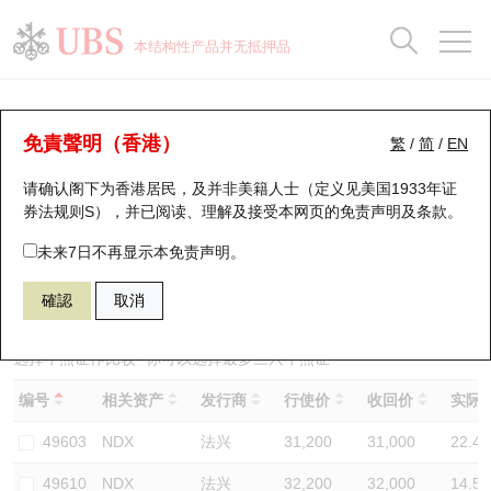
正股数据及市场统计
认股证分析仪
牛熊证分析仪
轮证市场统计
港股通资金流
瑞银轮证教室
认股证
牛熊证
本结构性产品并无抵押品
认股证搜寻
表现
图搜牛熊
表现
十大成交
港股通资金流
十大成交
瑞银轮证教室
牛熊证分析仪
瑞银认股证一览
街货统计
街货统计
十大升幅/跌幅
正股分析仪
持股比重
每月轮证大市专题
牛熊全景快搜
免責聲明（香港）
繁
/
简
/
EN
表现
街货统计
比较
请确认阁下为香港居民，及并非美籍人士（定义见美国1933年证
新发行瑞银认股证
比较
牛熊证搜寻
比较
十大认股证成交分布
二十大活跃股份
显示所有持股比重
轮证专栏
券法规则S），并已阅读、理解及接受本网页的
免责声明及条款
。
即将到期认股证
牛熊证街货分布图
十天股证占大市成交
恒指成份股
讲座及教育短片
49623 瑞银
熊证
未来7日不再显示本免责声明。
NDX 纳斯达克100指数
確認
取消
认股证到期结算价查找
正股牛熊证列表
资金流
国指成份股
认股证投资者教育
认股证分析仪
新发行瑞银牛熊证
街货统计
科指成份股
牛熊证投资者教育
选择牛熊证作比较 *你可以选择最多
三
只牛熊证
编号
相关资产
发行商
行使价
收回价
实际杠
认股证速算机
已收回牛熊证剩余价值
三十大平均引伸波幅
相关资产沽空
认股证牛熊证常问问题
49603
NDX
法兴
31,200
31,000
22.4
引伸波幅比较图
即将到期牛熊证
业绩及经济日历
49610
NDX
法兴
32,200
32,000
14.5