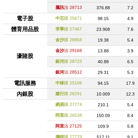
騰訊
沽
28713
376.88
7.2
電子股
中芯
購
25671
98.15
4.9
體育用品股
李寧
購
27467
23.908
7.6
金沙
購
28858
19.38
5.4
金沙
沽
29168
13.88
3.9
濠賭股
銀河
購
28723
40.88
6.5
銀河
沽
28512
29.31
5.3
電訊服務
中移
購
25106
94.15
17.9
內銀股
建行
購
28291
10.009
12.3
網易
購
27774
210.1
5.4
阿里
購
26538
150.09
8.4
阿里
沽
27125
109.9
5.8
攜程
購
27779
517.11
9.1