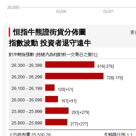
恒指牛熊證街貨分佈圖
更
指數波動 投資者退守遠牛