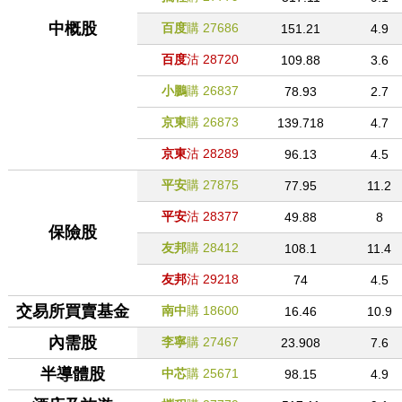
中概股
百度
購
27686
151.21
4.9
百度
沽
28720
109.88
3.6
小鵬
購
26837
78.93
2.7
京東
購
26873
139.718
4.7
京東
沽
28289
96.13
4.5
平安
購
27875
77.95
11.2
平安
沽
28377
49.88
8
保險股
友邦
購
28412
108.1
11.4
友邦
沽
29218
74
4.5
交易所買賣基金
南中
購
18600
16.46
10.9
內需股
李寧
購
27467
23.908
7.6
半導體股
中芯
購
25671
98.15
4.9