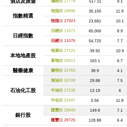
酒店及旅遊
攜程
購
27779
517.11
9.1
恒指
購
18996
30,150
11.9
指數精選
恒指
沽
27923
23,681
10.1
日經
購
11071
65,000
8.9
日經指數
日經
沽
11076
54,725
7.7
領展
購
27121
39.92
10.9
本地地產股
新地
購
26411
163.1
6.7
醫藥健康
藥明
購
22760
38.9
4.1
海油
購
26708
29.88
7.5
石油化工股
中油
購
27238
13.19
6
中化
購
22497
5.56
11.8
匯豐
購
29049
149.8
7.1
銀行股
匯豐
沽
28725
128.88
6.4