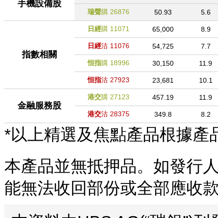
手機設備股
瑞聲
購
26876
50.93
5.6
日經
購
11071
65,000
8.9
日經
沽
11076
54,725
7.7
指數相關
恒指
購
18996
30,150
11.9
恒指
沽
27923
23,681
10.1
港交
購
27123
457.19
11.9
金融服務股
港交
沽
28375
349.8
8.2
*以上精選及焦點產品根據產
本產品並無抵押品。如發行人
能無法收回部份或全部應收