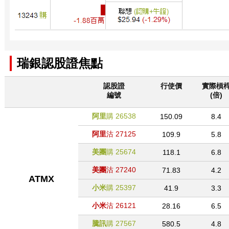
瑞銀認股證焦點
認股證
行使價
實際槓
編號
(倍)
阿里
購
26538
150.09
8.4
阿里
沽
27125
109.9
5.8
美團
購
25674
118.1
6.8
美團
沽
27240
71.83
4.2
ATMX
小米
購
25397
41.9
3.3
小米
沽
26121
28.16
6.5
騰訊
購
27567
580.5
4.8