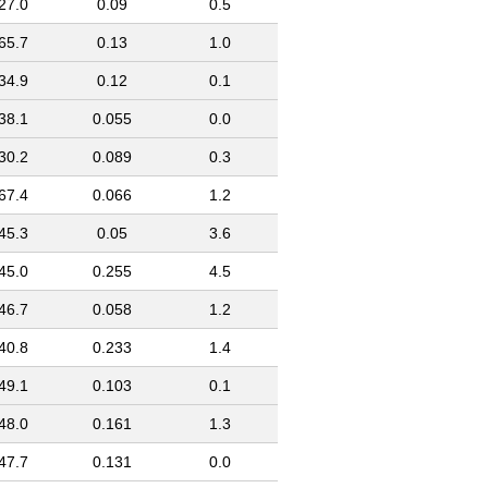
27.0
0.09
0.5
65.7
0.13
1.0
34.9
0.12
0.1
38.1
0.055
0.0
30.2
0.089
0.3
67.4
0.066
1.2
45.3
0.05
3.6
45.0
0.255
4.5
46.7
0.058
1.2
40.8
0.233
1.4
49.1
0.103
0.1
48.0
0.161
1.3
47.7
0.131
0.0