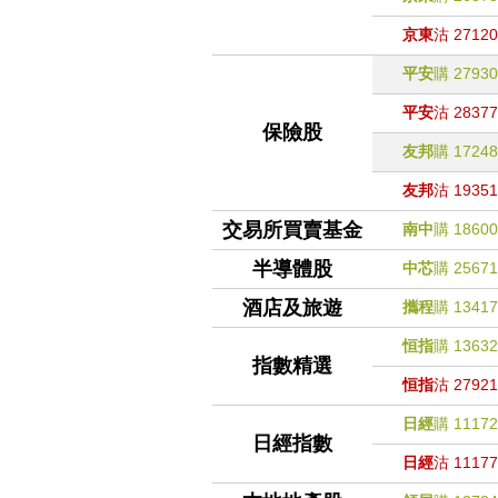
京東
沽
27120
平安
購
27930
平安
沽
28377
保險股
友邦
購
17248
友邦
沽
19351
交易所買賣基金
南中
購
18600
半導體股
中芯
購
25671
酒店及旅遊
攜程
購
13417
恒指
購
13632
指數精選
恒指
沽
27921
日經
購
11172
日經指數
日經
沽
11177