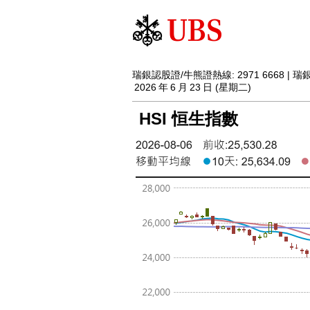
瑞銀認股證/牛熊證熱線: 2971 6668 |
2026
年
6
月
23
日 (星期二)
HSI 恒生指數