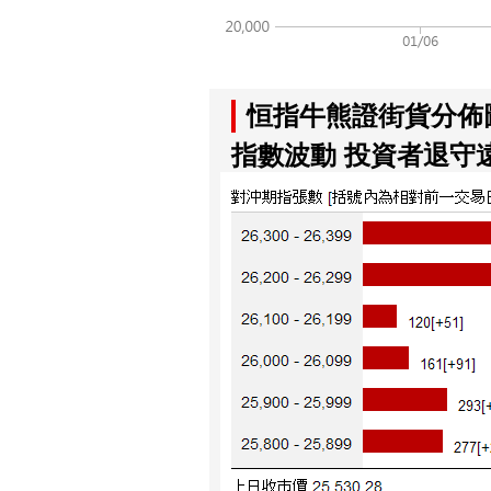
恒指牛熊證街貨分佈
指數波動 投資者退守