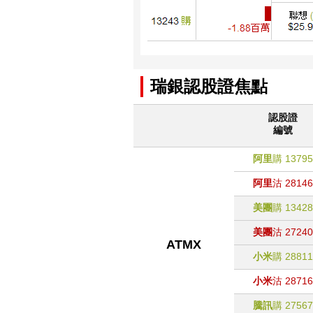
瑞銀認股證焦點
認股證
編號
阿里
購
13795
阿里
沽
28146
美團
購
13428
美團
沽
27240
ATMX
小米
購
28811
小米
沽
28716
騰訊
購
27567