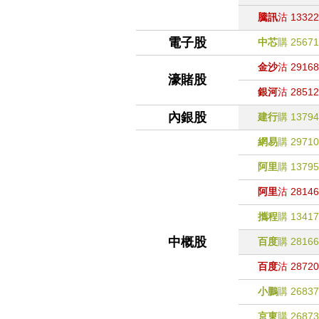
騰訊
沽
13322
電子股
中芯
購
25671
金沙
沽
29168
濠賭股
銀河
沽
28512
內銀股
建行
購
13794
網易
購
29710
阿里
購
13795
阿里
沽
28146
攜程
購
13417
中概股
百度
購
28166
百度
沽
28720
小鵬
購
26837
京東
購
26873