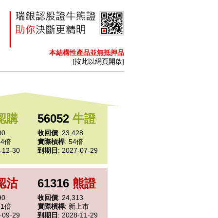
本結構性產品並無抵押品
[按此以網頁開啟]
認購
56052
牛證
00
收回價
: 23,428
0.4倍
實際槓桿
: 54倍
-12-30
到期日
: 2027-07-29
認沽
61316
熊證
90
收回價
: 24,313
3.1倍
實際槓桿
: 新上市
-09-29
到期日
: 2028-11-29