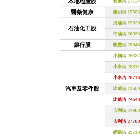
本地地產股
領展
購
13724
醫藥健康
藥明
購
15586
海油
購
29920
石油化工股
中油
購
26933
銀行股
匯豐
購
29045
小鵬
購
26837
小米
購
28811
小米
沽
28716
汽車及零件股
比迪
購
13500
比迪
沽
24648
吉利
購
24988
吉利
沽
27780
網易
購
29710