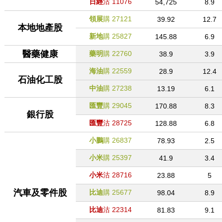
日經
沽
11076
54,725
8.9
領展
購
27121
39.92
12.7
本地地產股
新地
購
25827
145.88
6.9
醫藥健康
藥明
購
22760
38.9
3.9
海油
購
22559
28.9
12.4
石油化工股
中油
購
27238
13.19
6.1
匯豐
購
29045
170.88
8.3
銀行股
匯豐
沽
28725
128.88
6.8
小鵬
購
26837
78.93
2.5
小米
購
25397
41.9
3.4
小米
沽
28716
23.88
5
汽車及零件股
比迪
購
25677
98.04
8.9
比迪
沽
22314
81.83
9.1