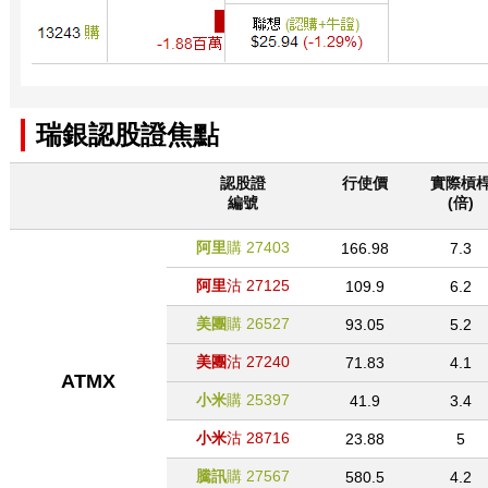
瑞銀認股證焦點
認股證
行使價
實際槓
編號
(倍)
阿里
購
27403
166.98
7.3
阿里
沽
27125
109.9
6.2
美團
購
26527
93.05
5.2
美團
沽
27240
71.83
4.1
ATMX
小米
購
25397
41.9
3.4
小米
沽
28716
23.88
5
騰訊
購
27567
580.5
4.2