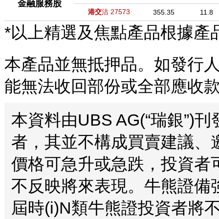
金融服務股
港交
沽
27573
355.35
11.8
*以上精選及焦點產品根據產
本產品並無抵押品。如發行人
能無法收回部份或全部應收
本資料由UBS AG(“瑞銀
者，其並不構成買賣建議、
價格可急升或急跌，投資者
不反映將來表現。牛熊證備
屆時(i)N類牛熊證投資者將不