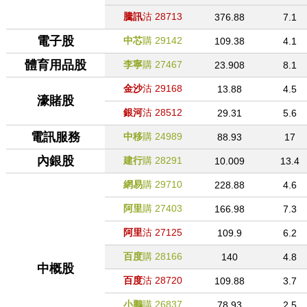
騰訊
沽
28713
376.88
7.1
電子股
中芯
購
29142
109.38
4.1
體育用品股
李寧
購
27467
23.908
8.1
金沙
沽
29168
13.88
4.5
濠賭股
銀河
沽
28512
29.31
5.6
電訊服務
中移
購
24989
88.93
17
內銀股
建行
購
28291
10.009
13.4
網易
購
29710
228.88
4.6
阿里
購
27403
166.98
7.3
阿里
沽
27125
109.9
6.2
百度
購
28166
140
4.8
中概股
百度
沽
28720
109.88
3.7
小鵬
購
26837
78.93
2.5