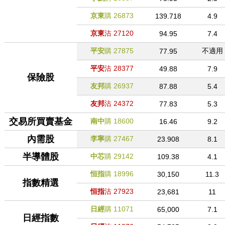
京東
購
26873
139.718
4.9
京東
沽
27120
94.95
7.4
平安
購
27875
不適用
77.95
平安
沽
28377
49.88
7.9
保險股
友邦
購
26937
87.88
5.4
友邦
沽
24372
77.83
5.3
交易所買賣基金
南中
購
18600
16.46
9.2
內需股
李寧
購
27467
23.908
8.1
半導體股
中芯
購
29142
109.38
4.1
恒指
購
18996
30,150
11.3
指數精選
恒指
沽
27923
23,681
11
日經
購
11071
65,000
7.1
日經指數