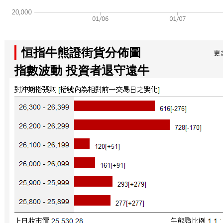
恒指牛熊證街貨分佈圖
更
指數波動 投資者退守遠牛