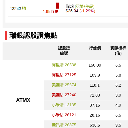
瑞銀認股證焦點
認股證
行使價
實際槓桿
編號
(倍)
阿里
購
26538
150.09
6.5
阿里
沽
27125
109.9
5.8
美團
購
25674
118.1
6.2
美團
沽
27240
71.83
3.9
ATMX
小米
購
13135
37.15
4.9
小米
沽
26121
28.16
6.5
騰訊
購
26875
638.5
9.5