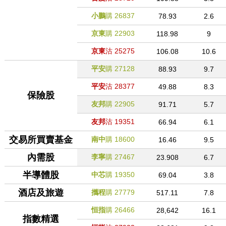
小鵬
購
26837
78.93
2.6
京東
購
22903
118.98
9
京東
沽
25275
106.08
10.6
平安
購
27128
88.93
9.7
平安
沽
28377
49.88
8.3
保險股
友邦
購
22905
91.71
5.7
友邦
沽
19351
66.94
6.1
交易所買賣基金
南中
購
18600
16.46
9.5
內需股
李寧
購
27467
23.908
6.7
半導體股
中芯
購
19350
69.04
3.8
酒店及旅遊
攜程
購
27779
517.11
7.8
恒指
購
26466
28,642
16.1
指數精選