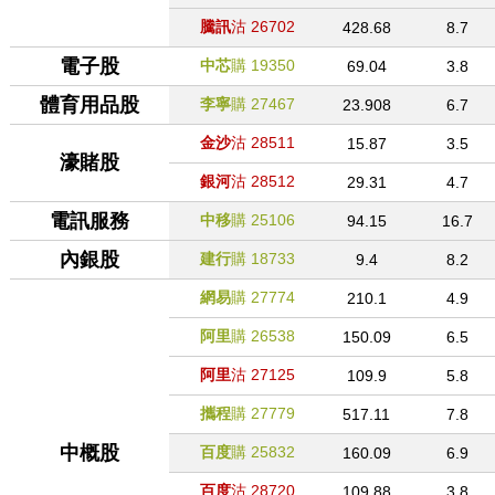
騰訊
沽
26702
428.68
8.7
電子股
中芯
購
19350
69.04
3.8
體育用品股
李寧
購
27467
23.908
6.7
金沙
沽
28511
15.87
3.5
濠賭股
銀河
沽
28512
29.31
4.7
電訊服務
中移
購
25106
94.15
16.7
內銀股
建行
購
18733
9.4
8.2
網易
購
27774
210.1
4.9
阿里
購
26538
150.09
6.5
阿里
沽
27125
109.9
5.8
攜程
購
27779
517.11
7.8
中概股
百度
購
25832
160.09
6.9
百度
沽
28720
109.88
3.8