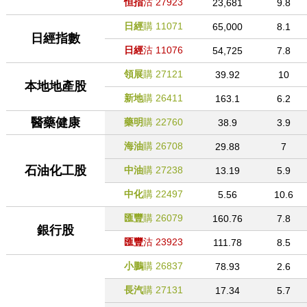
恒指
沽
27923
23,681
9.8
日經
購
11071
65,000
8.1
日經指數
日經
沽
11076
54,725
7.8
領展
購
27121
39.92
10
本地地產股
新地
購
26411
163.1
6.2
醫藥健康
藥明
購
22760
38.9
3.9
海油
購
26708
29.88
7
石油化工股
中油
購
27238
13.19
5.9
中化
購
22497
5.56
10.6
匯豐
購
26079
160.76
7.8
銀行股
匯豐
沽
23923
111.78
8.5
小鵬
購
26837
78.93
2.6
長汽
購
27131
17.34
5.7