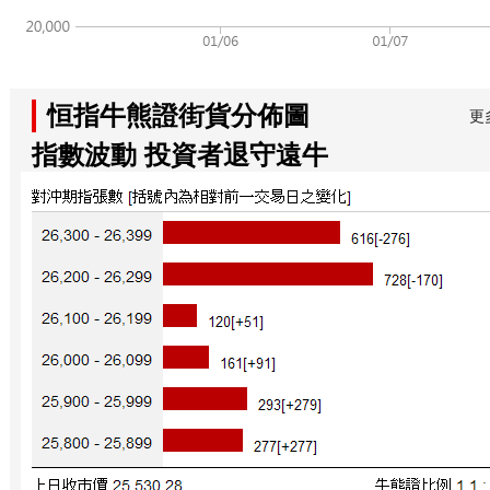
恒指牛熊證街貨分佈圖
更
指數波動 投資者退守遠牛