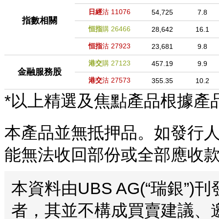
日經
沽
11076
54,725
7.8
指數相關
恒指
購
26466
28,642
16.1
恒指
沽
27923
23,681
9.8
港交
購
27123
457.19
9.9
金融服務股
港交
沽
27573
355.35
10.2
*以上精選及焦點產品根據產
本產品並無抵押品。如發行人
能無法收回部份或全部應收
本資料由UBS AG(“瑞銀
者，其並不構成買賣建議、