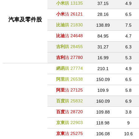
小米
購
13135
37.15
4.9
小米
沽
26121
28.16
6.5
汽車及零件股
比迪
購
21830
138.89
7.5
比迪
沽
24648
84.95
4.7
吉利
購
28455
31.27
6.3
吉利
沽
27780
16.99
5.3
網易
購
27774
210.1
4.9
阿里
購
26538
150.09
6.5
阿里
沽
27125
109.9
5.8
百度
購
25832
160.09
6.9
百度
沽
28720
109.88
3.8
京東
購
22903
118.98
9
京東
沽
25275
106.08
10.6